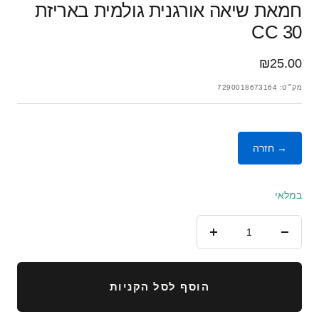
חמאת שיאה אורגנית גולמית באריזת
30 CC
מחיר
₪25.00
מבצע
מק״ט:
7290018673164
→ חזרה
במלאי
הורד
העלה
כמות
כמות
הוסף לסל הקניות